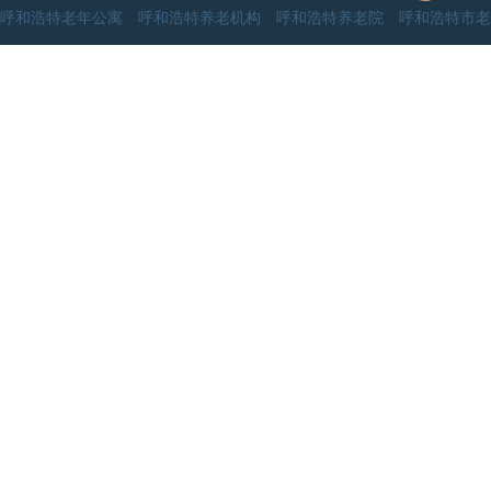
呼和浩特老年公寓 呼和浩特养老机构 呼和浩特养老院 呼和浩特市老