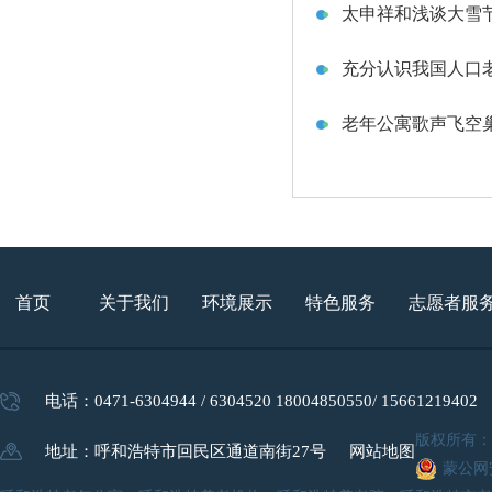
太申祥和浅谈大雪节
充分认识我国人口老
老年公寓歌声飞空巢
首页
关于我们
环境展示
特色服务
志愿者服
电话：0471-6304944 / 6304520 18004850550/ 15661219402
版权所有
地址：呼和浩特市回民区通道南街27号
网站地图
蒙公网安