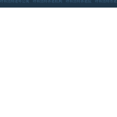
呼和浩特老年公寓 呼和浩特养老机构 呼和浩特养老院 呼和浩特市老